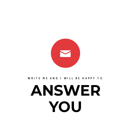
WRITE ME AND I WILL BE HAPPY TO
ANSWER
YOU